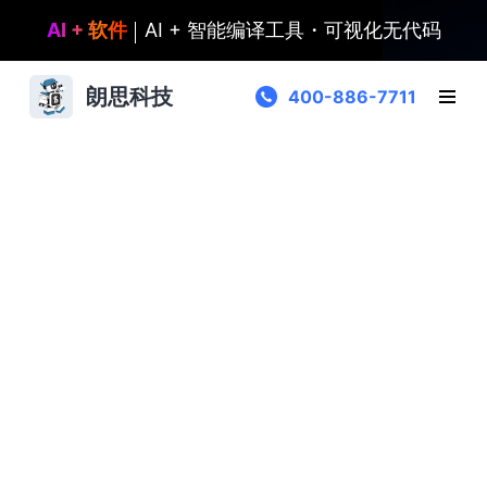
AI + 软件
AI + 智能编译工具・可视化无代码
朗思科技
400-886-7711